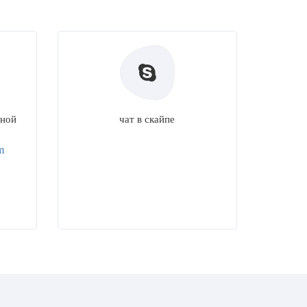
нной
чат в скайпе
m