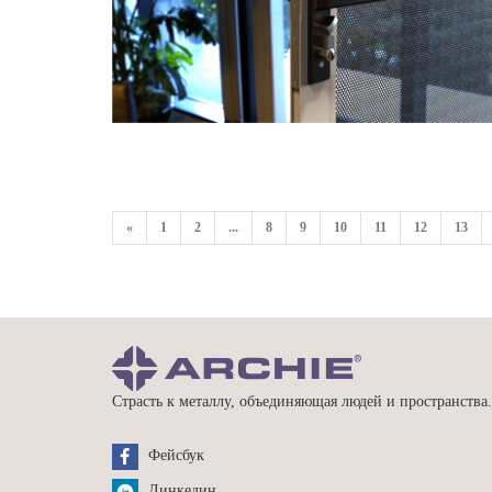
«
1
2
...
8
9
10
11
12
13
Страсть к металлу, объединяющая людей и пространства
Фейсбук
Линкедин