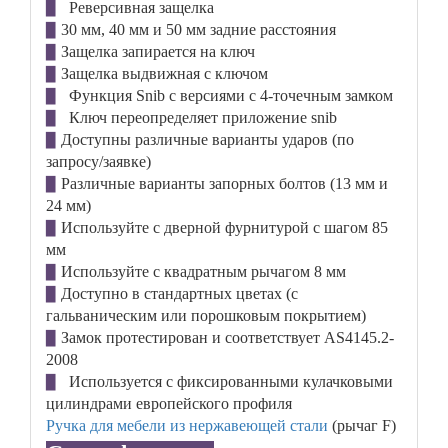
Реверсивная защелка
▉
30 мм, 40 мм и 50 мм задние расстояния
▉
Защелка запирается на ключ
▉
Защелка выдвижная с ключом
▉
Функция Snib с версиями с 4-точечным замком
▉
Ключ переопределяет приложение snib
▉
Доступны различные варианты ударов (по
▉
запросу/заявке)
Различные варианты запорных болтов (13 мм и
▉
24 мм)
Используйте с дверной фурнитурой с шагом 85
▉
мм
Используйте с квадратным рычагом 8 мм
▉
Доступно в стандартных цветах (с
▉
гальваническим или порошковым покрытием)
Замок протестирован и соответствует AS4145.2-
▉
2008
Используется с фиксированными кулачковыми
▉
цилиндрами европейского профиля
Ручка для мебели из нержавеющей стали
(рычаг F)